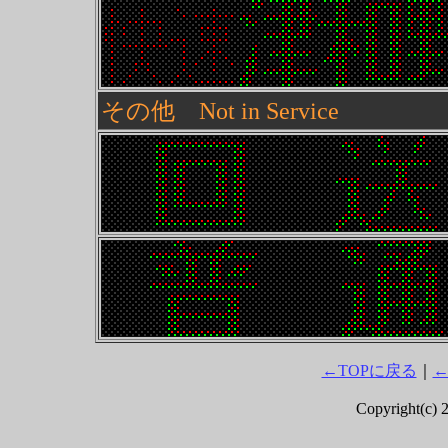
その他 Not in Service
←TOPに戻る
｜
←
Copyright(c) 